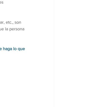
es
r, etc., son 
ue la persona 
e haga lo que 