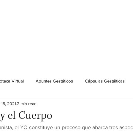
 Gestalt
s
Qué ofrecemos
Nuestro equipo
Cómo nos ve
ioteca Virtual
Apuntes Gestáticos
Cápsulas Gestálticas
 15, 2021
2 min read
 y el Cuerpo
nista, el YO constituye un proceso que abarca tres aspect