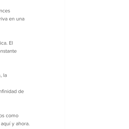
nces 
iva en una 
ca. El 
onstante 
 la 
nfinidad de 
mos como 
aquí y ahora.