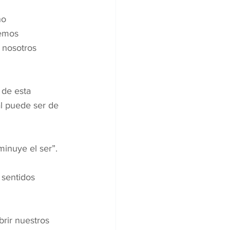
no
cemos
 nosotros 
 de esta 
al puede ser de 
minuye el ser”.
 sentidos 
rir nuestros 