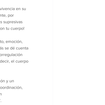
 vivencia en su 
nte, por 
s supresivas 
con tu cuerpo!
nto, emoción, 
ás se dé cuenta 
orregulación 
ecir, el cuerpo 
ón y un 
oordinación, 
en
.