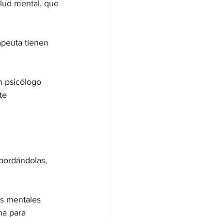
salud mental, que 
apeuta tienen 
n psicólogo 
te 
bordándolas, 
es mentales 
na para 