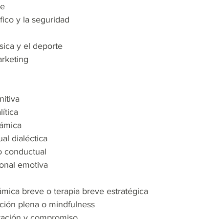
se
fico y la seguridad
ísica y el deporte
arketing
nitiva
ítica
námica
al dialéctica
o conductual
ional emotiva
ámica breve o terapia breve estratégica
ción plena o mindfulness
tación y compromiso