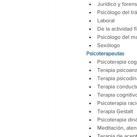
Jurídico y foren
Psicólogo del trá
Laboral
De la actividad f
Psicólogo del m
Sexólogo
Psicoterapeutas
Psicoterapia cog
Terapia psicoanal
Terapia psicodi
Terapia conductu
Terapia cognitiv
Psicoterapia rac
Terapia Gestalt
Psicoterapia din
Meditación, aten
Terapia de acep