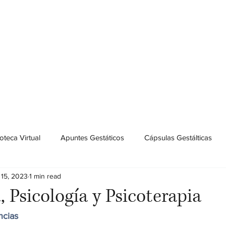
 Gestalt
s
Qué ofrecemos
Nuestro equipo
Cómo nos ve
ioteca Virtual
Apuntes Gestáticos
Cápsulas Gestálticas
 15, 2023
1 min read
, Psicología y Psicoterapia
ncias