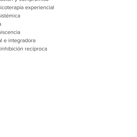
icoterapia experiencial
sistémica
a
niscencia
al e integradora
 inhibición recíproca