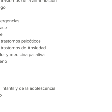
 trastornos de la alimentación
ogo
mergencias
lace
se
 trastornos psicóticos
s trastornos de Ansiedad
lor y medicina paliativa
ueño
o
 infantil y de la adolescencia
o