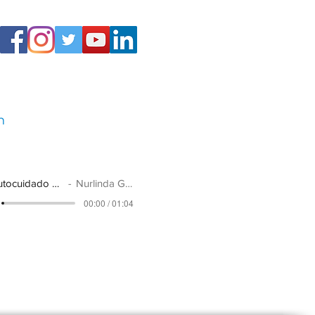
n
La brújula
Contáctanos
El autocuidado del Terapeuta
Nurlinda González HS
00:00 / 01:04