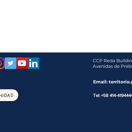
CCP Reda Building,
Avenidas de Prebo
Email:
territori
NIDAD
Tel: +58 414-419444